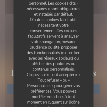
personnel. Les cookies dits «
nécessaires » sont obligatoires
et installés par défaut.
D'autres cookies facultatifs
nécessitent votre
consentement. Ces cookies
facultatifs servent à analyser
votre navigation, mesurer
l'audience du site, proposer
des fonctionnalités (ex : en lien
avec les réseaux sociaux) ou
RESTAURANT MÉDITERRANÉEN
•
VICHY
afficher des publicités ou
RESTAURANT LES DÔMES
contenus personnalisés.
Restaurant les Dômes
Cliquez sur « Tout accepter », «
Tout refuser » ou «
Personnaliser » pour gérer vos
RÉSERVER
préférences. Vous pouvez
modifier vos choix à tout
moment en cliquant sur l'icône