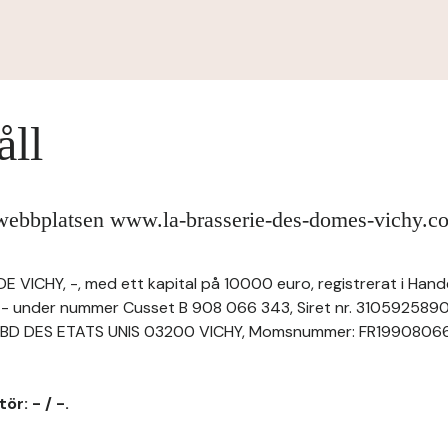
åll
 webbplatsen www.la-brasserie-des-domes-vichy.c
VICHY, -, med ett kapital på 10000 euro, registrerat i Hand
i - under nummer Cusset B 908 066 343, Siret nr. 310592589
1 BD DES ETATS UNIS 03200 VICHY, Momsnummer: FR1990806634
ör: - / -.