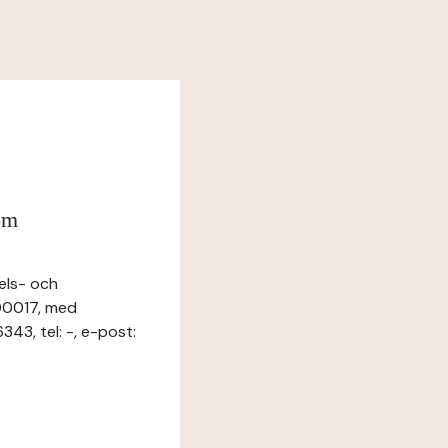
om
els- och
00017, med
3, tel: -, e-post: